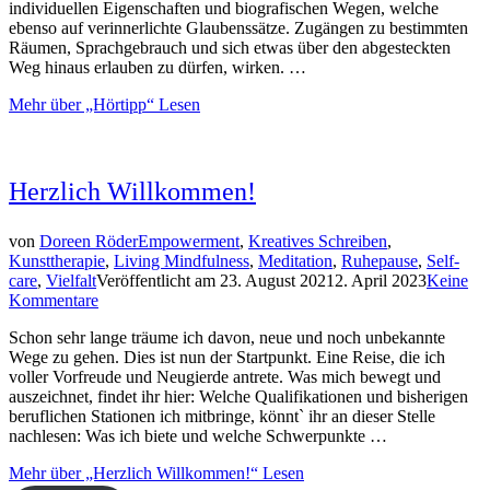
individuellen Eigenschaften und biografischen Wegen, welche
ebenso auf verinnerlichte Glaubenssätze. Zugängen zu bestimmten
Räumen, Sprachgebrauch und sich etwas über den abgesteckten
Weg hinaus erlauben zu dürfen, wirken. …
Mehr
über „Hörtipp“
Lesen
Herzlich Willkommen!
von
Doreen Röder
Empowerment
,
Kreatives Schreiben
,
Kunsttherapie
,
Living Mindfulness
,
Meditation
,
Ruhepause
,
Self-
care
,
Vielfalt
Veröffentlicht am
23. August 2021
2. April 2023
Keine
Kommentare
Schon sehr lange träume ich davon, neue und noch unbekannte
Wege zu gehen. Dies ist nun der Startpunkt. Eine Reise, die ich
voller Vorfreude und Neugierde antrete. Was mich bewegt und
auszeichnet, findet ihr hier: Welche Qualifikationen und bisherigen
beruflichen Stationen ich mitbringe, könnt` ihr an dieser Stelle
nachlesen: Was ich biete und welche Schwerpunkte …
Mehr
über „Herzlich Willkommen!“
Lesen