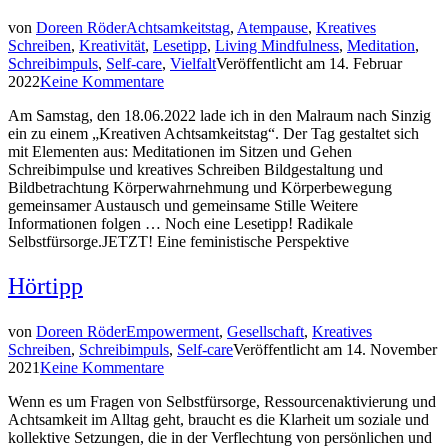
von
Doreen Röder
Achtsamkeitstag
,
Atempause
,
Kreatives
Schreiben
,
Kreativität
,
Lesetipp
,
Living Mindfulness
,
Meditation
,
Schreibimpuls
,
Self-care
,
Vielfalt
Veröffentlicht am
14. Februar
2022
Keine Kommentare
Am Samstag, den 18.06.2022 lade ich in den Malraum nach Sinzig
ein zu einem „Kreativen Achtsamkeitstag“. Der Tag gestaltet sich
mit Elementen aus: Meditationen im Sitzen und Gehen
Schreibimpulse und kreatives Schreiben Bildgestaltung und
Bildbetrachtung Körperwahrnehmung und Körperbewegung
gemeinsamer Austausch und gemeinsame Stille Weitere
Informationen folgen … Noch eine Lesetipp! Radikale
Selbstfürsorge.JETZT! Eine feministische Perspektive
Hörtipp
von
Doreen Röder
Empowerment
,
Gesellschaft
,
Kreatives
Schreiben
,
Schreibimpuls
,
Self-care
Veröffentlicht am
14. November
2021
Keine Kommentare
Wenn es um Fragen von Selbstfürsorge, Ressourcenaktivierung und
Achtsamkeit im Alltag geht, braucht es die Klarheit um soziale und
kollektive Setzungen, die in der Verflechtung von persönlichen und